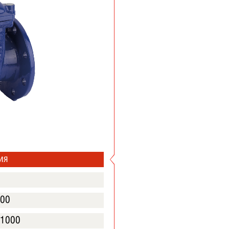
ия
600
-1000