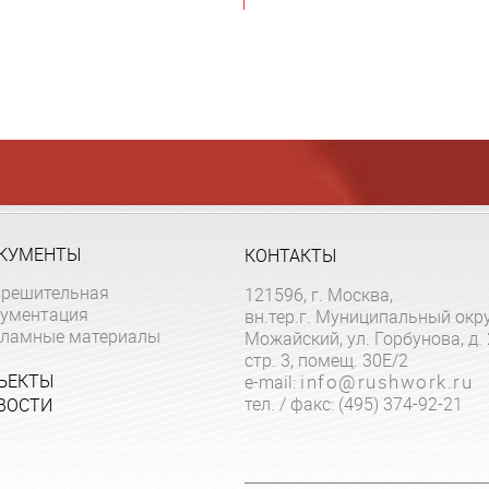
КУМЕНТЫ
КОНТАКТЫ
зрешительная
121596, г. Москва,
кументация
вн.тер.г. Муниципальный окр
кламные материалы
Можайский, ул. Горбунова, д. 
стр. 3, помещ. 30Е/2
ЪЕКТЫ
e-mail:
info@rushwork.ru
тел. / факс: (495) 374-92-21
ВОСТИ