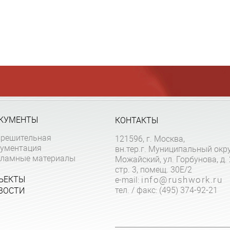
КУМЕНТЫ
КОНТАКТЫ
зрешительная
121596, г. Москва,
кументация
вн.тер.г. Муниципальный окр
кламные материалы
Можайский, ул. Горбунова, д. 
стр. 3, помещ. 30Е/2
ЪЕКТЫ
e-mail:
info@rushwork.ru
тел. / факс: (495) 374-92-21
ВОСТИ